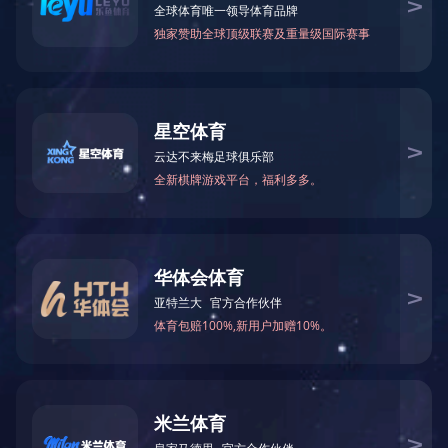
一：运行中出现振动
1.管路支撑不稳，水泵底座或地脚螺栓松动是造成振动常见的原因，必须紧固各处螺栓，避免出现松动。
2.液体内有气体，仔细检查水泵及进水管路各密封面连接螺栓有否松动，密封垫是否损坏，泵体及管路系统零件有否损坏。
3.水泵与电机轴不同心，应进行调整，用皮带转动时，转动带过松或接头接触不良，也会引起振动。多级离心泵生产厂家水泵叶轮不平衡运行中叶轮磨损或个别叶轮
流道堵塞易造成振动，有时也因轴弯曲工叶轮不良失去平衡而引起振动。
二：运行中出现噪声增大
1.轴承噪声：声源轴承安装部位，一般用铁棒或螺丝刀抵住轴承安装部位，用耳听，为哗啦哗啦声。
电机噪声：一般是尖啸声，只能更换电动机。
气蚀噪声：声源在泵腔内，噼啪劈啪声。三。电机发烫中国泵技术论坛
电机外壁发烫，可能超电流运行，可关小出口阀门，调节到额定电流内运行，也可能是电机线圈质量问题，那只能更换电机。
2.转动零件出现摩擦，摩擦阻力加大，也可能超电流使电机发烫应停机检查转子是否灵活。
电机轴承处发热，可能轴承缺油或损坏，需维修或更换轴承。
工作电压过低，检查电路调整电压。
启动后不出水：泵内有空气或进水管积气，或是底阀关闭不严灌引水不满，真空泵填料严重漏气，闸阀或拍门关闭不严。
排除：清除杂物，更换已损坏的橡皮垫，改变阀片方向；压紧或更换新的填料，关闭闸阀或拍门；加大灌引量，直到放气螺塞处不冒泡为止；更换有裂纹的管子；
降低扬程，将水泵的管口压入水下0.5米。
启动时泵不转：填料太紧或叶轮与泵体之间被杂物卡住而堵塞，或者是泵轴、轴承、减漏环锈住，或是泵轴严重弯曲。
排除：放松填料，疏通引水槽；拆开泵体清除杂物、除锈；拆下泵轴校正或更换新的泵轴。
水泵发热轴承损坏：滚动轴承或托架盖间隙过小；泵轴弯曲或两轴不同心；胶带太紧；缺油或油质不好；叶轮上的平衡孔堵塞，叶轮失去平衡，增大了向一边的推
力。
排除：更换轴承；拆除后盖，在托架与轴承座之间加装垫片；调整泵轴或调整两轴的同心度；适当调松胶带紧度；加注干净的黄油，黄油占轴承内空隙的60%；清除
平衡孔内的堵塞物。
启动后流量不足：转速不配套或皮带打滑，使转速偏低；轴流泵叶片安装角太小；扬程不足；吸程偏高；底阀、管路及叶轮局部堵塞或叶轮缺损；出水管漏水严
重。
排除：恢复额定转速，清除皮带油垢，调好皮带紧度；调好叶片角，降低水泵安装位置；密封水泵漏气处，压紧填料；清除堵塞物，更换叶轮；更换减漏环，堵塞
漏水处。
以上是kaiyun开云官方网站，多级离心泵生产厂家同您分享的内容，希望对您有所帮助。
返回列表

上一篇
卧式多级离心泵知识全解析
下一篇
水泵的日常保养及维护
辽ICP备09009061号-1
辽公网安备000000
版权所有：kaiyun开云官方网站
技术支持：辽宁华睿科技有限公司
地址：
辽宁省葫芦岛市高桥经济开发区
华体app登录入口
|
乐动平台
|
安博官方网站
|
开元网页版
|
华体
会官方网站
|
开云官方app下载站
|
星空手机网页版登录入口
|
星
空官方网页版
|
开元网站登录入口
|


