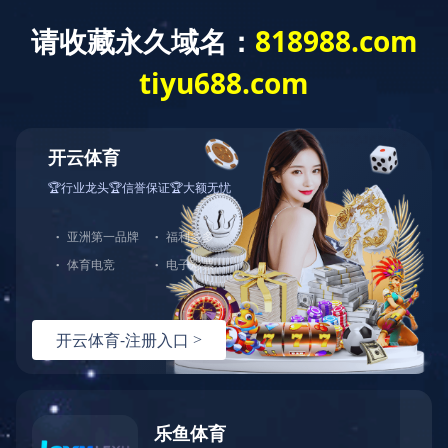
当前位置：首页
新闻资讯
行业动态
水泵技术处理和常见故障排除
来源：水泵配件大全
时间：2024-01-16
kaiyun开云官方网站，多级离心泵生产厂家同您分享水泵技术处理和常见故障排除。